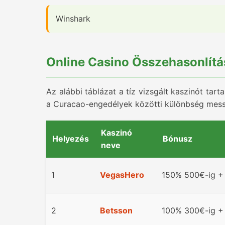
Winshark
Online Casino Összehasonlítá
Az alábbi táblázat a tíz vizsgált kaszinót tart
a Curacao-engedélyek közötti különbség messz
Kaszinó
Helyezés
Bónusz
neve
1
VegasHero
150% 500€-ig + 
2
Betsson
100% 300€-ig + 