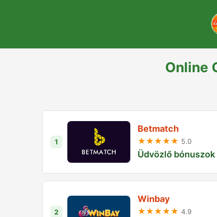
Online 
Betmatch
★★★★★
5.0
1
Üdvözlő bónuszok 
Winbay
★★★★★
4.9
2