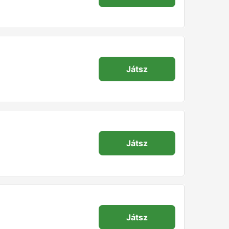
Játsz
Játsz
Játsz