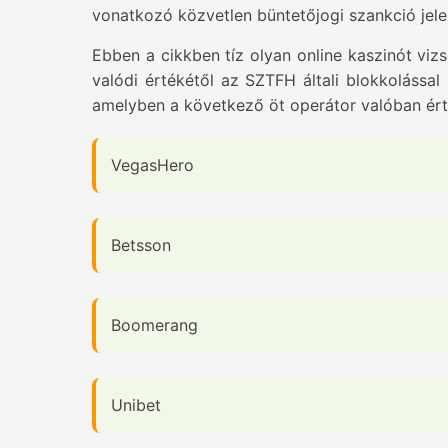
vonatkozó közvetlen büntetőjogi szankció jelen
Ebben a cikkben tíz olyan online kaszinót viz
valódi értékétől az SZTFH általi blokkolással
amelyben a következő öt operátor valóban ér
VegasHero
Betsson
Boomerang
Unibet