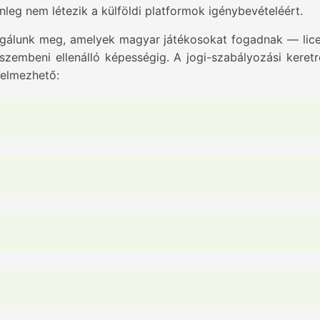
leg nem létezik a külföldi platformok igénybevételéért.
sgálunk meg, amelyek magyar játékosokat fogadnak — licenc
 szembeni ellenálló képességig. A jogi-szabályozási keret
telmezhető: