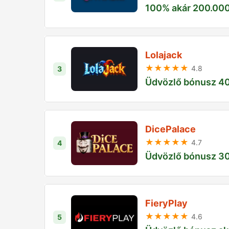
100% akár 200.000 
Lolajack
★★★★★
4.8
3
Üdvözlő bónusz 40
DicePalace
★★★★★
4.7
4
Üdvözlő bónusz 30
FieryPlay
★★★★★
4.6
5