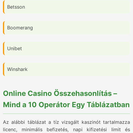
Betsson
Boomerang
Unibet
Winshark
Online Casino Összehasonlítás –
Mind a 10 Operátor Egy Táblázatban
Az alábbi táblázat a tíz vizsgált kaszinót tartalmazza
licenc, minimális befizetés, napi kifizetési limit és