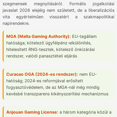
szegmensek megnyitásáról. Formális jogalkotási
javaslat 2026 elejéig nem született, de a liberalizációs
vita egyértelműen visszatért a szakmapolitikai
napirendekre.
MGA (Malta Gaming Authority):
EU-tagállam
hatósága; kötelező ügyfélpénz-elkülönítés,
hitelesített RNG-tesztek, kötelező önkizárási
rendszer, valódi panasztételi eljárás
Curacao OGA (2024-es rendszer):
nem EU-
hatóság; 2024-es reformjával erősített
fogyasztóvédelem, de az MGA-nál még mindig
kevésbé transzparens kikényszerítési mechanizmus
Anjouan Gaming License:
a három kategória közül a