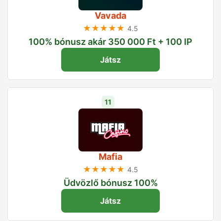
Vavada
★★★★★
4.5
100% bónusz akár 350 000 Ft + 100 IP
Játsz
11
Mafia
★★★★★
4.5
Üdvözlő bónusz 100%
Játsz