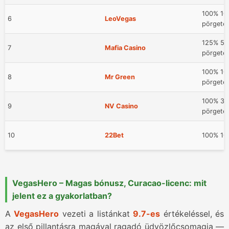
100% 100
6
LeoVegas
pörgeté
125% 50
7
Mafia Casino
pörgeté
100% 100
8
Mr Green
pörgeté
100% 30
9
NV Casino
pörgeté
10
22Bet
100% 10
VegasHero – Magas bónusz, Curacao-licenc: mit
jelent ez a gyakorlatban?
A
VegasHero
vezeti a listánkat
9.7-es
értékeléssel, és
az első pillantásra magával ragadó üdvözlőcsomagja —