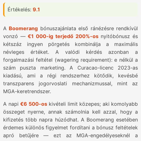
Értékelés:
9.1
A
Boomerang
bónuszajánlata első ránézésre rendkívül
vonzó —
€1 000-ig terjedő 200%-os
nyitóbónusz és
kétszáz ingyen pörgetés kombinálja a maximális
névleges értéket. A valódi kérdés azonban a
forgalmazási feltétel (wagering requirement): e nélkül a
szám puszta marketing. A Curacao-licenc 2023-as
kiadású, ami a régi rendszerhez kötődik, kevésbé
transzparens jogorvoslati mechanizmussal, mint az
MGA-keretrendszer.
A napi
€6 500-os
kivételi limit közepes; aki komolyabb
összeget nyerne, annak számolnia kell azzal, hogy a
kifizetés több napra húzódhat. A Boomerang esetében
érdemes különös figyelmet fordítani a bónusz feltételek
apró betűjére — ezt az MGA-engedélyeseknél a