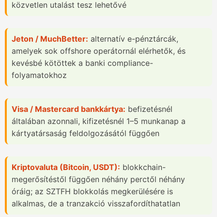
közvetlen utalást tesz lehetővé
Jeton / MuchBetter:
alternatív e-pénztárcák,
amelyek sok offshore operátornál elérhetők, és
kevésbé kötöttek a banki compliance-
folyamatokhoz
Visa / Mastercard bankkártya:
befizetésnél
általában azonnali, kifizetésnél 1–5 munkanap a
kártyatársaság feldolgozásától függően
Kriptovaluta (Bitcoin, USDT):
blokkchain-
megerősítéstől függően néhány perctől néhány
óráig; az SZTFH blokkolás megkerülésére is
alkalmas, de a tranzakció visszafordíthatatlan