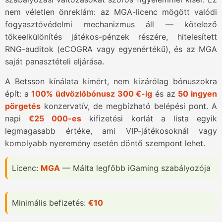
nem véletlen önreklám: az MGA-licenc mögött valódi
fogyasztóvédelmi mechanizmus áll — kötelező
tőkeelkülönítés játékos-pénzek részére, hitelesített
RNG-auditok (eCOGRA vagy egyenértékű), és az MGA
saját panasztételi eljárása.
A Betsson kínálata kimért, nem kizárólag bónuszokra
épít: a
100% üdvözlőbónusz 300 €-ig
és az
50 ingyen
pörgetés
konzervatív, de megbízható belépési pont. A
napi
€25 000-es
kifizetési korlát a lista egyik
legmagasabb értéke, ami VIP-játékosoknál vagy
komolyabb nyeremény esetén döntő szempont lehet.
Licenc:
MGA
— Málta legfőbb iGaming szabályozója
Minimális befizetés:
€10