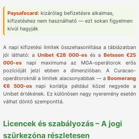
Paysafecard:
kizárólag befizetésre alkalmas,
kifizetéshez nem használható — ezt sokan figyelmen
kívül hagyják
A napi kifizetési limitek összehasonlítása a táblázatban
jól látható: a
Unibet €28 000-es
és a
Betsson €25
000-es
napi maximuma az MGA-operátorok erős
pozícióját jelzi ebben a dimenzióban. A Curacao-
operátoroknál a limitek alacsonyabbak — a
Boomerang
€6 500-os
napi korlátja például közel negyede a
Unibet értékének. Ez különösen nagy nyeremény esetén
válhat döntő szemponttá.
Licencek és szabályozás – A jogi
szürkezóna részletesen