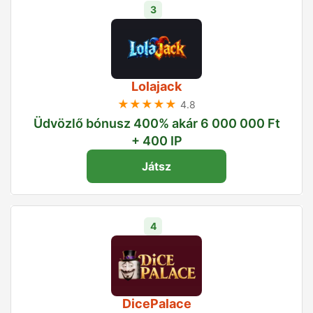
3
Lolajack
★★★★★
4.8
Üdvözlő bónusz 400% akár 6 000 000 Ft
+ 400 IP
Játsz
4
DicePalace