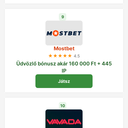
9
Mostbet
★★★★★
4.5
Üdvözlő bónusz akár 160 000 Ft + 445
IP
Játsz
10