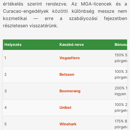
értékelés szerint rendezve. Az MGA-licencek és a
Curacao-engedélyek közötti különbség messze nem
kozmetikai — erre a szabályozási fejezetben
részletesen visszatérünk.
Helyezés
Kaszinó neve
Bónusz
150% 50
1
VegasHero
pörgeté
100% 30
2
Betsson
pörgeté
200% 1 
3
Boomerang
ingyen p
100% 20
4
Unibet
pörgeté
175% 800
5
Winshark
pörgeté