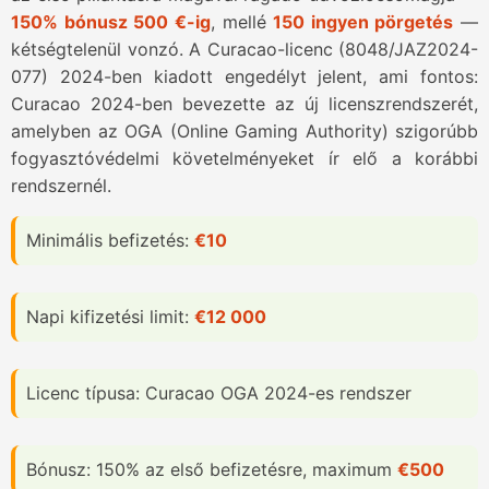
150% bónusz 500 €-ig
, mellé
150 ingyen pörgetés
—
kétségtelenül vonzó. A Curacao-licenc (8048/JAZ2024-
077) 2024-ben kiadott engedélyt jelent, ami fontos:
Curacao 2024-ben bevezette az új licenszrendszerét,
amelyben az OGA (Online Gaming Authority) szigorúbb
fogyasztóvédelmi követelményeket ír elő a korábbi
rendszernél.
Minimális befizetés:
€10
Napi kifizetési limit:
€12 000
Licenc típusa: Curacao OGA 2024-es rendszer
Bónusz: 150% az első befizetésre, maximum
€500