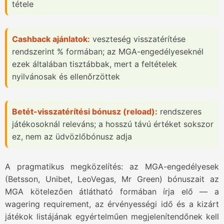
tétele
Cashback ajánlatok:
veszteség visszatérítése
rendszerint % formában; az MGA-engedélyeseknél
ezek általában tisztábbak, mert a feltételek
nyilvánosak és ellenőrzöttek
Betét-visszatérítési bónusz (reload):
rendszeres
játékosoknál releváns; a hosszú távú értéket sokszor
ez, nem az üdvözlőbónusz adja
A pragmatikus megközelítés: az MGA-engedélyesek
(Betsson, Unibet, LeoVegas, Mr Green) bónuszait az
MGA kötelezően átlátható formában írja elő — a
wagering requirement, az érvényességi idő és a kizárt
játékok listájának egyértelműen megjelenítendőnek kell