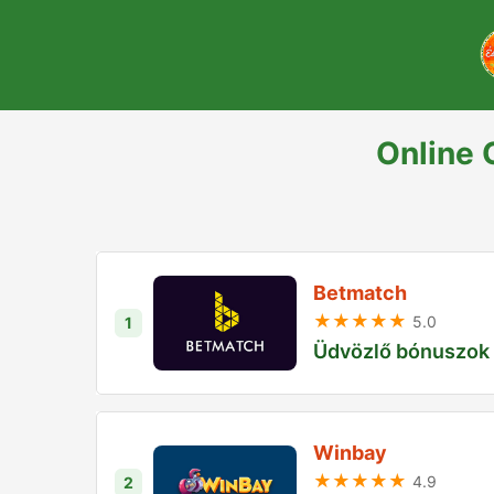
Online 
Betmatch
★★★★★
5.0
1
Üdvözlő bónuszok 
Winbay
★★★★★
4.9
2