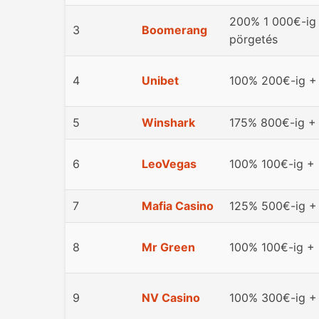
200% 1 000€-ig
3
Boomerang
pörgetés
4
Unibet
100% 200€-ig + 
5
Winshark
175% 800€-ig + 
6
LeoVegas
100% 100€-ig + 
7
Mafia Casino
125% 500€-ig + 
8
Mr Green
100% 100€-ig + 
9
NV Casino
100% 300€-ig + 