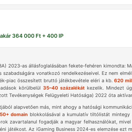
akár 364 000 Ft + 400 IP
A) 2023-as állásfoglalásában fekete-fehéren kimondta: M
ás szabadságára vonatkozó rendelkezéseivel. Ez nem elmél
ék-piac összesített bruttó játékbevétele eléri a kb.
620 mil
iadások körülbelül
35–40 százalékát
kezelik. Mindezt ú
ott Tevékenységek Felügyeleti Hatósága) 2022 óta aktívan
ontjából alapvetően más, mint ahogy a hatósági kommunikác
150+ domain
blokkolásával a kumulatív tiltólistát mintegy
rok zavartalanul fogadják a magyar felhasználókat, mivel 
gyéni játékost. Az iGaming Business 2024-es elemzése ez