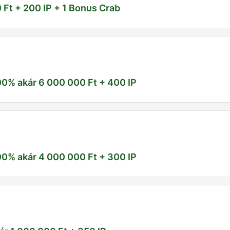
Ft + 200 IP + 1 Bonus Crab
0% akár 6 000 000 Ft + 400 IP
0% akár 4 000 000 Ft + 300 IP