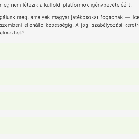
leg nem létezik a külföldi platformok igénybevételéért.
sgálunk meg, amelyek magyar játékosokat fogadnak — licenc
 szembeni ellenálló képességig. A jogi-szabályozási keret
telmezhető: