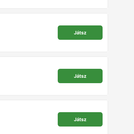
Játsz
Játsz
Játsz