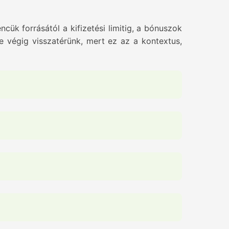
ük forrásától a kifizetési limitig, a bónuszok
re végig visszatérünk, mert ez az a kontextus,