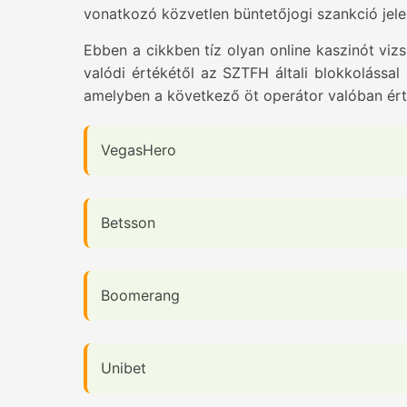
vonatkozó közvetlen büntetőjogi szankció jelen
Ebben a cikkben tíz olyan online kaszinót viz
valódi értékétől az SZTFH általi blokkolással
amelyben a következő öt operátor valóban ér
VegasHero
Betsson
Boomerang
Unibet