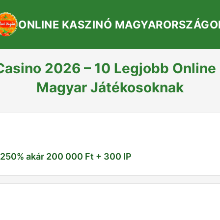
ONLINE KASZINÓ MAGYARORSZÁGO
Casino 2026 – 10 Legjobb Online
Magyar Játékosoknak
250% akár 200 000 Ft + 300 IP