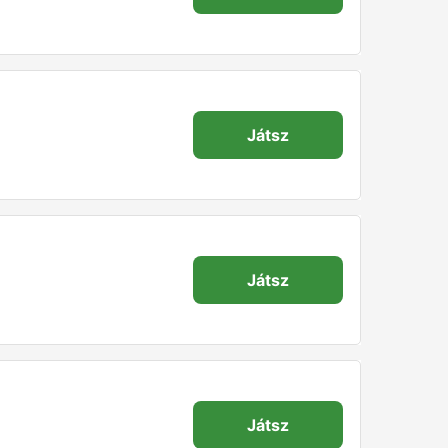
Játsz
Játsz
Játsz