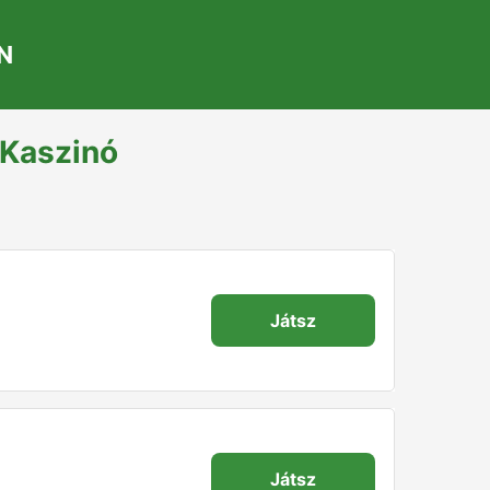
N
 Kaszinó
Játsz
Játsz